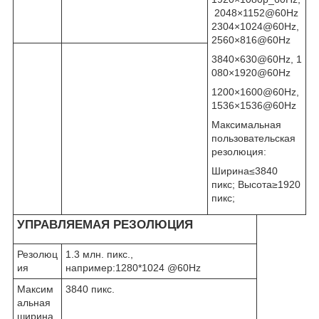
2048×1152@60Hz
2304×1024@60Hz,
2560×816@60Hz
3840×630@60Hz, 1
080×1920@60Hz
1200×1600@60Hz,
1536×1536@60Hz
Максимальная
пользовательская
резолюция:
Ширина≤3840
пикс; Высота≥1920
пикс;
УПРАВЛЯЕМАЯ РЕЗОЛЮЦИЯ
Резолюц
1.3 млн. пикс.,
ия
например:1280*1024 @60Hz
Максим
3840 пикс.
альная
ширина