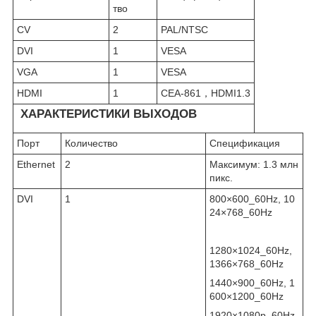
тво
CV
2
PAL/NTSC
DVI
1
VESA
VGA
1
VESA
HDMI
1
CEA-861，HDMI1.3
ХАРАКТЕРИСТИКИ ВЫХОДОВ
Порт
Количество
Спецификация
Ethernet
2
Максимум: 1.3 млн
пикс.
DVI
1
800×600_60Hz, 10
24×768_60Hz
1280×1024_60Hz,
1366×768_60Hz
1440×900_60Hz, 1
600×1200_60Hz
1920×1080p_60Hz,