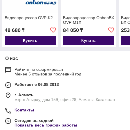
Видеопроцессор OVP-K2
Видеопроцессор ОnbonBX
Вид
OVP-M1X
BX 
48 680
84 050
253
₸
₸
Купить
Купить
О нас
Рейтинг не сформирован
Менее 5 отзывов за последний год
Работает с 06.08.2013
г. Алматы
мкр-н Атырау, дом 159, офис 28, Алматы, Казахстан
Контакты
Сегодня выходной
Показать весь график работы