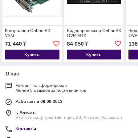
Контроллер Оnbon BX-
Видеопроцессор ОnbonBX
Вид
VSМ
OVP-M1X
OVP
71 440
84 050
138
₸
₸
Купить
Купить
О нас
Рейтинг не сформирован
Менее 5 отзывов за последний год
Работает с 06.08.2013
г. Алматы
мкр-н Атырау, дом 159, офис 28, Алматы, Казахстан
Контакты