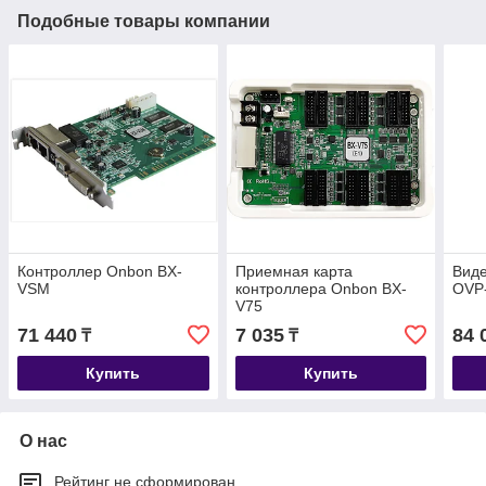
Подобные товары компании
Контроллер Оnbon BX-
Приемная карта
Вид
VSМ
контроллера Onbon BX-
OVP
V75
71 440
7 035
84 
₸
₸
Купить
Купить
О нас
Рейтинг не сформирован