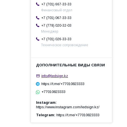
+7 (701) 667-33-33
Финансовый отдел
+7 (701) 067-33-33
+7 (778) 020-32-03
Менеджер
+7 (701) 026-33-33
Техническое сопровождение
info@ledsign.kz
https://t.me/+77010823333
+77010823333
Instagram
https://www.instagram.com/ledsign.kz/
Telegram
https://t.me/+77010823333