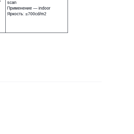
scan
Применение ― indoor
Яркость: ≤700cd/m2