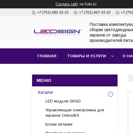
Создать сайт
на Satu.kz
+7 (701) 082-33-33
+7 (701) 667-33-33
+7 (70
Поставка комплектую
сборки светодиодны
экранов от завода
производителей Кита
ГЛАВНАЯ
ТОВАРЫ И УСЛУГИ
О Н
Каталог
LED модули GKGD
Управляющая электроника для
экранов OnbonBX
Блоки питания