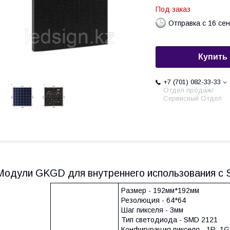
Под заказ
Отправка с 16 се
Купить
+7 (701) 082-33-33
Отдел продаж/
Сервисный Отдел
Модули GKGD для внутреннего использования c
Размер - 192мм*192мм
Резолюция - 64*64
Шаг пикселя - 3мм
Тип светодиода - SMD 2121
Конфигурация пикселя - 1R, 1G