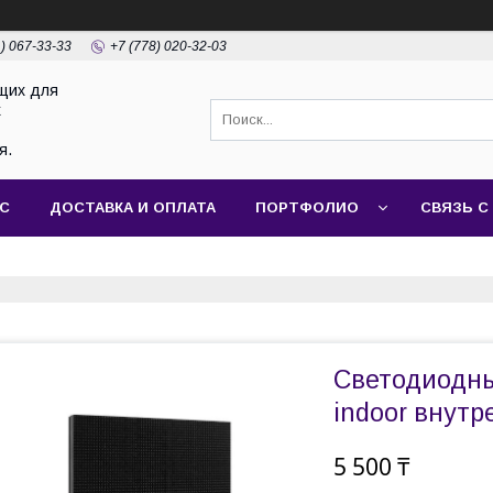
1) 067-33-33
+7 (778) 020-32-03
щих для
х
я.
АС
ДОСТАВКА И ОПЛАТА
ПОРТФОЛИО
СВЯЗЬ С
Светодиодн
indoor внут
5 500 ₸